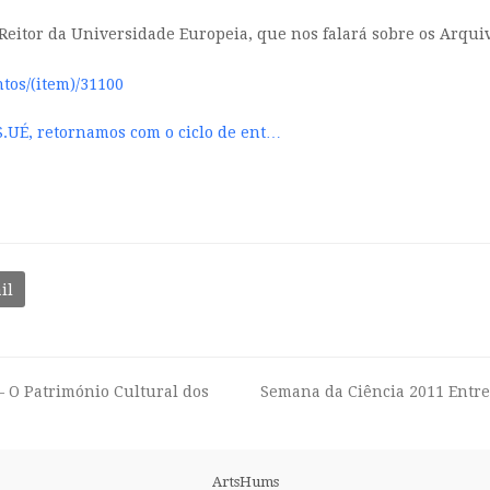
Reitor da Universidade Europeia, que nos falará sobre os Arquivo
tos/(item)/31100
S.UÉ, retornamos com o ciclo de ent…
il
– O Património Cultural dos
Semana da Ciência 2011 Entre
next
post:
ArtsHums