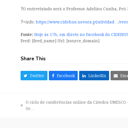
?
O entrevistado será o Professor Adelino Cunha, Pró-
?
+info:
https://www.cidehus.uevora.pt/atividad…/even
Fonte:
Hoje às 17h, em direto no Facebook do CIDEHU
Feed: [feed_name] Url: [source_domain]
Share This
Twitter
Facebook
LinkedIn
Ema
O ciclo de conferências online da Cátedra UNESCO 
previous
Oc…
post: