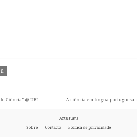
il
de Ciência” @ UBI
A ciência em língua portuguesa 
next
post:
ArtsHums
Sobre
Contacto
Política de privacidade