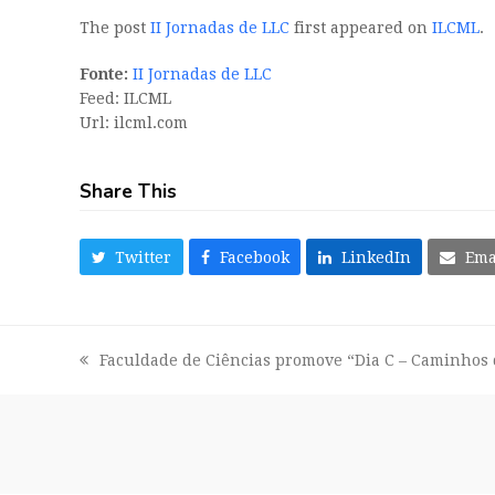
The post
II Jornadas de LLC
first appeared on
ILCML
.
Fonte:
II Jornadas de LLC
Feed: ILCML
Url: ilcml.com
Share This
Twitter
Facebook
LinkedIn
Ema
Faculdade de Ciências promove “Dia C – Caminhos 
previous
post: