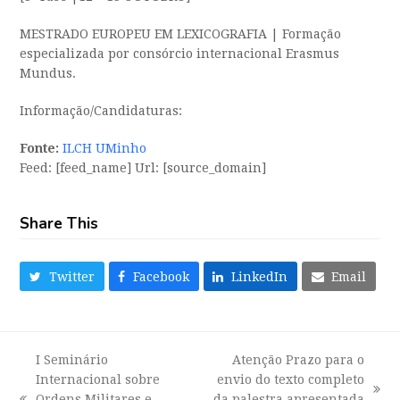
MESTRADO EUROPEU EM LEXICOGRAFIA | Formação
especializada por consórcio internacional Erasmus
Mundus.
Informação/
Candidaturas:
Fonte:
ILCH UMinho
Feed: [feed_name] Url: [source_domain]
Share This
Twitter
Facebook
LinkedIn
Email
I Seminário
Atenção Prazo para o
Internacional sobre
envio do texto completo
next
Ordens Militares e
da palestra apresentada