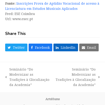
Fonte:
Inscrições Prova de Aptidão Vocacional de acesso à
Licenciatura em Estudos Musicais Aplicados
Feed: ESE Coimbra
Url: www.esec.pt
Share This
Twitter
Facebook
LinkedIn
Email
Seminário “Do
Seminário “Do
Modernizar as
Modernizar as
previous
next
Tradições à Glocalização
Tradições à Glocalização
post:
post:
da Academia”
da Academia”
ArtsHums