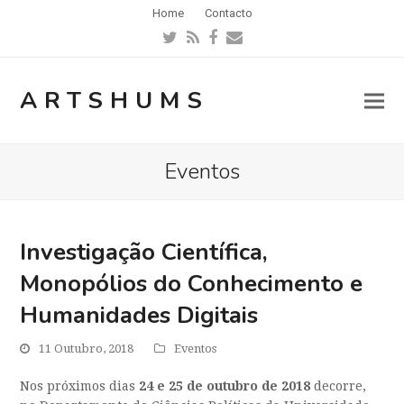
Home
Contacto
Twitter
RSS
Facebook
Email
ARTSHUMS
Eventos
Investigação Científica,
Monopólios do Conhecimento e
Humanidades Digitais
11 Outubro, 2018
Eventos
Nos próximos dias
24 e 25 de outubro de 2018
decorre,