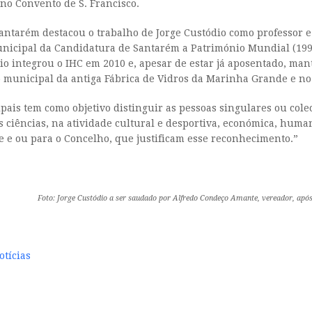
 no Convento de S. Francisco.
antarém destacou o trabalho de Jorge Custódio como professor e
unicipal da Candidatura de Santarém a Património Mundial (1994
io integrou o IHC em 2010 e, apesar de estar já aposentado, ma
 municipal da antiga Fábrica de Vidros da Marinha Grande e no 
ais tem como objetivo distinguir as pessoas singulares ou colec
 ciências, na atividade cultural e desportiva, económica, human
e e ou para o Concelho, que justificam esse reconhecimento.”
Foto: Jorge Custódio a ser saudado por Alfredo Condeço Amante, vereador, apó
tícias