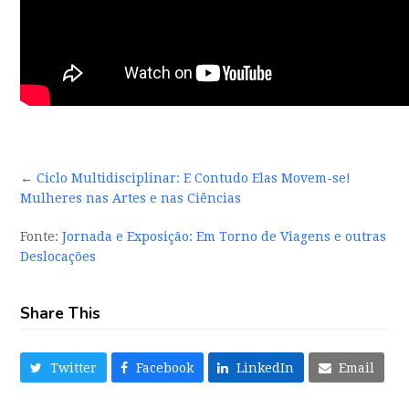
←
Ciclo Multidisciplinar: E Contudo Elas Movem-se!
Mulheres nas Artes e nas Ciências
Fonte:
Jornada e Exposição: Em Torno de Viagens e outras
Deslocações
Share This
Twitter
Facebook
LinkedIn
Email