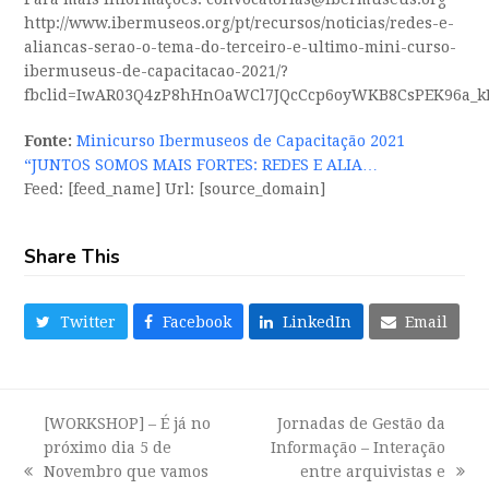
http://www.ibermuseos.org/pt/recursos/noticias/redes-e-
aliancas-serao-o-tema-do-terceiro-e-ultimo-mini-curso-
ibermuseus-de-capacitacao-2021/?
fbclid=IwAR03Q4zP8hHnOaWCl7JQcCcp6oyWKB8CsPEK96a_kR
Fonte:
Minicurso Ibermuseos de Capacitação 2021
“JUNTOS SOMOS MAIS FORTES: REDES E ALIA…
Feed: [feed_name] Url: [source_domain]
Share This
Twitter
Facebook
LinkedIn
Email
[WORKSHOP] – É já no
Jornadas de Gestão da
próximo dia 5 de
Informação – Interação
Novembro que vamos
entre arquivistas e
previous
next