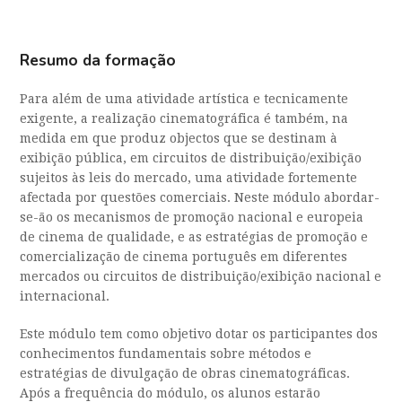
Módulo
Nuclear
de
Resumo da formação
Marketing
Cinematográfico
Para além de uma atividade artística e tecnicamente
e
Distribuição
exigente, a realização cinematográfica é também, na
(8h)
medida em que produz objectos que se destinam à
com
exibição pública, em circuitos de distribuição/exibição
Nuno
sujeitos às leis do mercado, uma atividade fortemente
Gonçalves
afectada por questões comerciais. Neste módulo abordar-
se-ão os mecanismos de promoção nacional e europeia
de cinema de qualidade, e as estratégias de promoção e
comercialização de cinema português em diferentes
mercados ou circuitos de distribuição/exibição nacional e
internacional.
Este módulo tem como objetivo dotar os participantes dos
conhecimentos fundamentais sobre métodos e
estratégias de divulgação de obras cinematográficas.
Após a frequência do módulo, os alunos estarão