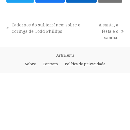
Cadernos do subterrâneo: sobre o
A santa, a
previous
Coringa de Todd Phillips
festa e o
next
post:
samba.
post:
ArtsHums
Sobre
Contacto
Política de privacidade