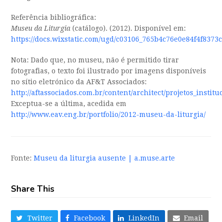
Referência bibliográfica:
Museu
da Liturgia
(catálogo). (2012). Disponível em:
https://docs.wixstatic.com/ugd/c03106_765b4c76e0e84f4f8373
Nota: Dado que, no museu, não é permitido tirar
fotografias, o texto foi ilustrado por imagens disponíveis
no sítio eletrónico da
AF&T Associados:
http://aftassociados.com.br/content/architect/projetos_insti
Exceptua-se a última, acedida em
http://www.eav.eng.br/portfolio/2012-museu-da-liturgia/
Fonte:
Museu da liturgia ausente | a.muse.arte
Share This
Twitter
Facebook
LinkedIn
Email