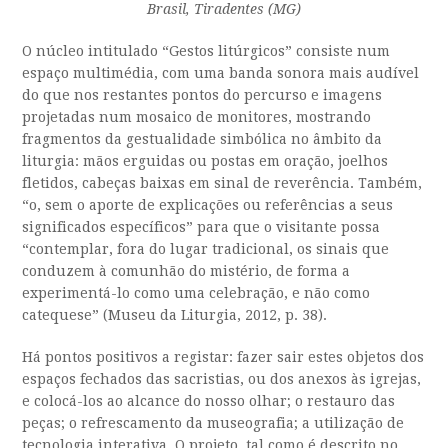
Brasil, Tiradentes (MG)
O núcleo intitulado “Gestos litúrgicos” consiste num
espaço multimédia, com uma banda sonora mais audível
do que nos restantes pontos do percurso e imagens
projetadas num mosaico de monitores, mostrando
fragmentos da gestualidade simbólica no âmbito da
liturgia: mãos erguidas ou postas em oração, joelhos
fletidos, cabeças baixas em sinal de reverência. Também,
“
o, sem o aporte de explicações ou referências a seus
significados específicos” para que o visitante possa
“contemplar, fora do lugar tradicional, os sinais que
conduzem à comunhão do mistério, de forma a
experimentá-lo como uma celebração, e não como
catequese”
(Museu da Liturgia, 2012, p. 38).
Há pontos positivos a registar: fazer sair estes objetos dos
espaços fechados das sacristias, ou dos anexos às igrejas,
e colocá-los ao alcance do nosso olhar; o restauro das
peças; o refrescamento da museografia; a utilização de
tecnologia interativa.
O projeto, tal como é descrito no