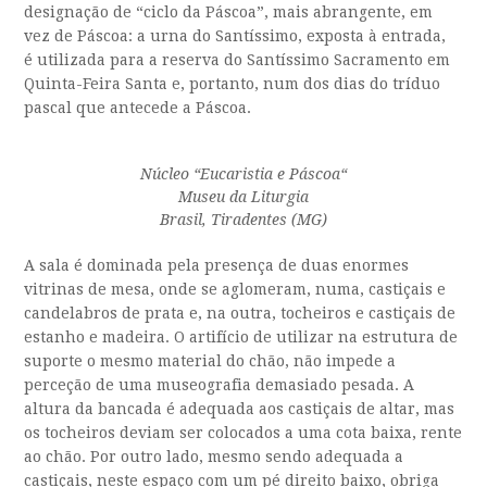
designação de “ciclo da Páscoa”,
mais abrangente,
em
vez de Páscoa
: a urna do Santíssimo, exposta à entrada,
é
utilizada para a reserva do Santíssimo Sacramento em
Quinta-Feira Santa
e, portanto, num dos dias do tríduo
pascal que antecede a Páscoa.
Núcleo “
Eucaristia e Páscoa
“
Museu da Liturgia
Brasil, Tiradentes (MG)
A sala é dominada pela presença de duas enormes
vitrinas de mesa, onde se aglomeram, numa, castiçais e
candelabros de prata e, na outra, tocheiros e castiçais de
estanho e madeira. O artifício de utilizar na estrutura de
suporte o mesmo material do chão, não impede a
perceção de uma museografia demasiado pesada. A
altura da bancada é adequada aos castiçais de altar, mas
os tocheiros deviam ser colocados a uma cota baixa, rente
ao chão. Por outro lado, mesmo sendo adequada a
castiçais, neste espaço com um pé direito baixo, obriga