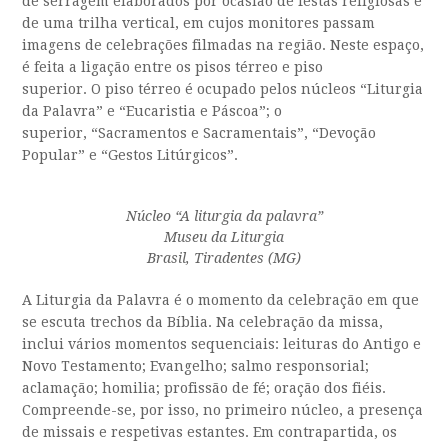
de serragem elaborados por ocasião de festas religiosas e
de uma trilha vertical, em cujos monitores passam
imagens de celebrações filmadas na região. Neste espaço,
é feita a ligação entre o
s
piso
s
térreo
e
piso
superior.
O
piso térreo
é ocupado pelos
núcleos “Liturgia
da Palavra” e “Eucaristia e Páscoa”; o
superior,
“Sacramentos e Sacramentais”, “Devoção
Popular” e “Gestos Litúrgicos”.
Núcleo “A liturgia da palavra”
Museu da Liturgia
Brasil, Tiradentes (MG)
A Liturgia da Palavra é o momento da celebração em que
se escuta trechos da Bíblia. Na celebração da missa,
inclui vários momentos sequenciais: leituras do Antigo e
Novo Testamento; Evangelho; salmo responsorial;
aclamação; homilia; profissão de fé; oração dos fiéis.
Compreende-se, por isso, no primeiro núcleo, a presença
de missais e respetivas estantes. Em contrapartida, os