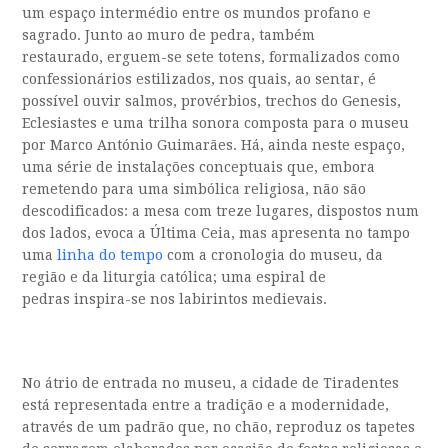
um
espaço
intermédio entre os mundos profano e
sagrado. J
unto ao muro de pedra,
também
restaurado,
erguem-se sete totens, formalizados como
confessionários estilizados
, nos quais, ao sentar, é
possível ouvir salmos, provérbios, trechos do Genesis,
Eclesiastes e uma trilha sonora composta para o museu
por Marco António Guimarães.
Há, ainda neste espaço,
uma série de instalações conceptuais que, embora
remetendo para
uma simbólica religiosa, não são
descodificados: a mesa com treze lugares, dispostos num
dos lados, evoca a Última Ceia, mas apresenta no tampo
uma
linha do tempo
com a cronologia do museu
,
da
região e
da liturgia católica
; uma espiral de
pedras
inspira-se nos labirintos medievais
.
No átrio de entrada no museu, a cidade de Tiradentes
está representada entre a tradição e a modernidade,
através de um padrão que, no chão, reproduz os tapetes