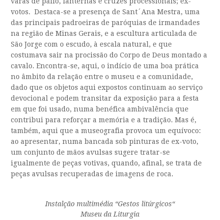
varas de pálio, lanternas e cruzes processionais; ex-
votos. Destaca-se a presença de Sant´Ana Mestra, uma
das principais padroeiras de paróquias de irmandades
na região de Minas Gerais, e a escultura articulada de
São Jorge com o escudo, à escala natural, e que
costumava sair na procissão do Corpo de Deus montado a
cavalo. Encontra-se, aqui, o indício de uma boa prática
no âmbito da relação entre o museu e a comunidade,
dado que os objetos aqui expostos continuam ao serviço
devocional e podem transitar da exposição para a festa
em que foi usado, numa benéfica ambivalência que
contribui para reforçar a memória e a tradição. Mas é,
também, aqui que a museografia provoca um equívoco:
ao apresentar, numa bancada sob pinturas de ex-voto,
um conjunto de mãos avulsas sugere tratar-se
igualmente de peças votivas, quando, afinal, se trata de
peças avulsas recuperadas de imagens de roca.
Instalção multimédia “
Gestos litúrgicos
“
Museu da Liturgia