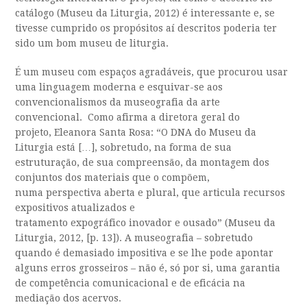
catálogo (Museu da Liturgia, 2012) é interessante e, se
tivesse cumprido os propósitos aí descritos poderia ter
sido um bom museu de liturgia.
É um museu com espaços agradáveis, que procurou usar
uma linguagem moderna e esquivar-se aos
convencionalismos da museografia da arte
convencional. Como afirma a diretora geral do
projeto,
Eleanora
Santa Rosa: “
O DNA do Museu da
Liturgia está […], sobretudo, na forma de sua
estruturação, de sua compreensão, da montagem dos
conjuntos dos materiais que o compõem,
numa
perspectiva
aberta e plural, que articula recursos
expositivos atualizados e
tratamento
expográfico
inovador e ousado”
(Museu da
Liturgia, 2012, [p. 13]). A museografia – sobretudo
quando é demasiado impositiva e se lhe pode apontar
alguns erros grosseiros – não é, só por si, uma garantia
de competência comunicacional e de eficácia na
mediação dos acervos.