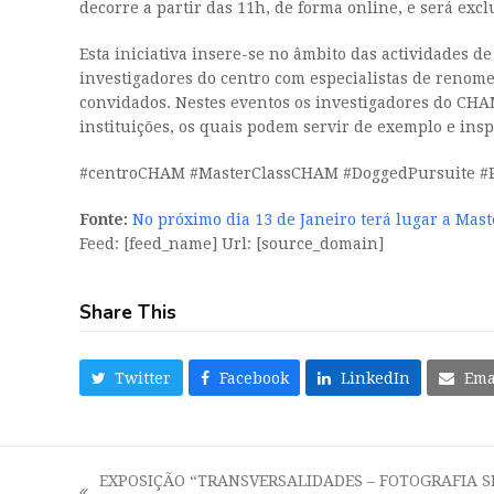
decorre a partir das 11h, de forma online, e será exc
Esta iniciativa insere-se no âmbito das actividades 
investigadores do centro com especialistas de renom
convidados. Nestes eventos os investigadores do CHAM
instituições, os quais podem servir de exemplo e insp
#centroCHAM #MasterClassCHAM #DoggedPursuite #
Fonte:
No próximo dia 13 de Janeiro terá lugar a Mas
Feed: [feed_name] Url: [source_domain]
Share This
Twitter
Facebook
LinkedIn
Ema
EXPOSIÇÃO “TRANSVERSALIDADES – FOTOGRAFIA S