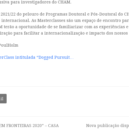
lusiva para investigadores do CHAM.
de 2021/22 do pelouro de Programas Doutoral e Pós-Doutoral do 
e internacional. As Masterclasses são um espaço de encontro p
 terão a oportunidade de se familiarizar com as experiências e 
iração para facilitar a internacionalização e impacto dos nossos
PoulHolm
terClass intitulada “Dogged Pursuit…
il
EM FRONTEIRAS 2020” – CASA
Nova publicação disp