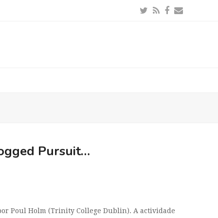
Twitter
RSS
Facebook
Email
Dogged Pursuit…
por Poul Holm (Trinity College Dublin). A actividade