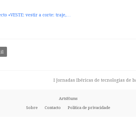
to «VESTE: vestir a corte: traje,…
il
I Jornadas Ibéricas de tecnologias de 
next
post:
ArtsHums
Sobre
Contacto
Política de privacidade