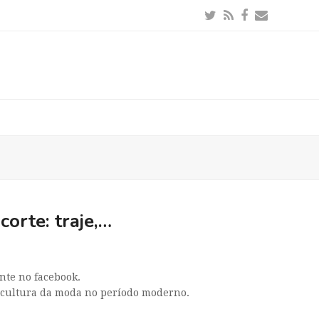
Twitter
RSS
Facebook
Email
orte: traje,…
ente no facebook.
 a cultura da moda no período moderno.