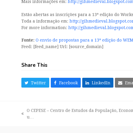
Mais informações em:
http://gihmedieval.blogspot.com
Estão abertas as inscrições para a 13ª edição do Work
Toda a informação em:
http://gihmedieval.blogspot.co
For more information:
http://gihmedieval.blogspot.co
Fonte:
O envio de propostas para a 13ª edição do WEM 
Feed: [feed_name] Url: [source_domain]
Share This
Twitter
Facebook
LinkedIn
Ema
O CEPESE – Centro de Estudos da População, Econom
previous
u…
post: