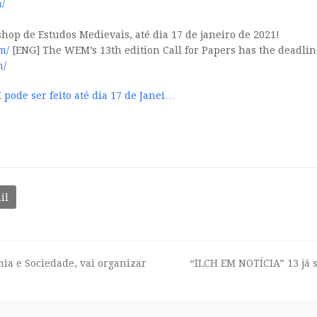
/
shop de Estudos Medievais, até dia 17 de janeiro de 2021!
m/
[ENG] The WEM’s 13th edition Call for Papers has the deadlin
m/
pode ser feito até dia 17 de Janei…
il
ia e Sociedade, vai organizar
“ILCH EM NOTÍCIA” 13 já s
next
post: