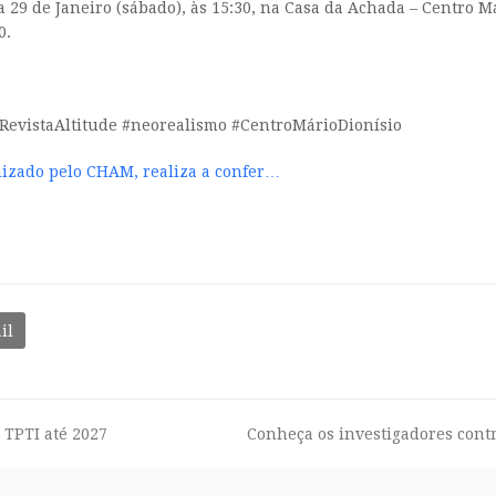
a 29 de Janeiro (sábado), às 15:30, na Casa da Achada – Centro M
0.
RevistaAltitude #neorealismo #CentroMárioDionísio
anizado pelo CHAM, realiza a confer…
il
TPTI até 2027
Conheça os investigadores cont
next
post: