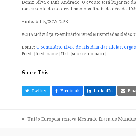
Deniz Silva e Luís Andrade. O evento terá lugar no di
nascimento do neo-realismo nos finais da década 193
+info: bit.ly/3GW72PK
#CHAMdivulga #SeminárioLivredeHistóriadasIdeias #
Fonte:
O Seminário Livre de História das Ideias, org
Feed: [feed_name] Url: [source_domain]
Share This
Twitter
Facebook
LinkedIn
Ema
União Europeia renova Mestrado Erasmus Mundus 
previous
post: