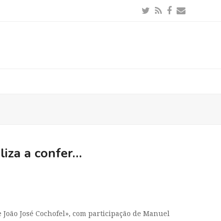
Twitter
RSS
Facebook
Email
liza a confer…
e João José Cochofel», com participação de Manuel