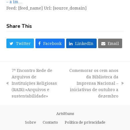
– a im…
Feed: [feed_name] Url: [source_domain]
Share This
Twitter
Facebook
LinkedIn
Email
7º Encontro Rede de
Comemorar os cem anos
Arquivos de
da Biblioteca da
Instituições Religiosas
Imprensa Nacional –
previous
next
(RAIR):«Arquivos e
iniciativas de outubro a
post:
post:
sustentabilidade»
dezembro
ArtsHums
Sobre
Contacto
Política de privacidade