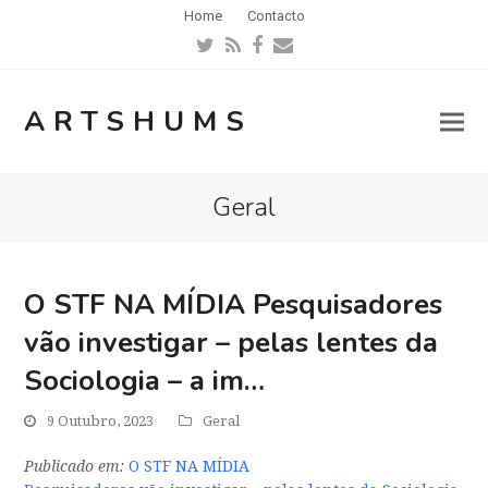
Home
Contacto
Twitter
RSS
Facebook
Email
ARTSHUMS
Geral
O STF NA MÍDIA Pesquisadores
vão investigar – pelas lentes da
Sociologia – a im…
9 Outubro, 2023
Geral
Publicado em:
O STF NA MÍDIA