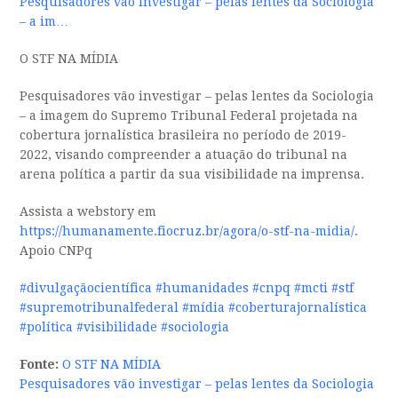
Pesquisadores vão investigar – pelas lentes da Sociologia
– a im…
O STF NA MÍDIA
Pesquisadores vão investigar – pelas lentes da Sociologia
– a imagem do Supremo Tribunal Federal projetada na
cobertura jornalística brasileira no período de 2019-
2022, visando compreender a
atuação do tribunal na
arena política a partir da sua visibilidade na imprensa.
Assista a webstory em
https://humanamente.fiocruz.br/agora/o-stf-na-midia/
.
Apoio CNPq
#divulgaçãocientífica
#humanidades
#cnpq
#mcti
#stf
#supremotribunalfederal
#mídia
#coberturajornalística
#política
#visibilidade
#sociologia
Fonte:
O STF NA MÍDIA
Pesquisadores vão investigar – pelas lentes da Sociologia