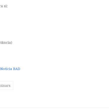
a si:
tância)
 Notícia BAD
binars