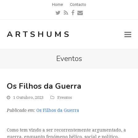
Home
Contacto
Twitter
RSS
Facebook
Email
ARTSHUMS
Eventos
Os Filhos da Guerra
1 Outubro, 2023
Eventos
Publicado em:
Os Filhos da Guerra
Como tem vindo a ser recorrentemente argumentado, a
guerra, enquanto fenómeno bélico, social e político,