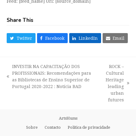
Feed: [feed_name] Url: [source_domain]
Share This
Twitter
Facebook
LinkedIn
Email
INVESTIR NA CAPACITAÇÃO DOS
ROCK –
PROFISSIONAIS: Recomendações para
Cultural
previous
as Bibliotecas de Ensino Superior de
Heritage
post:
next
Portugal 2020-2022 : Notícia BAD
leading
post:
urban
futures
ArtsHums
Sobre
Contacto
Política de privacidade