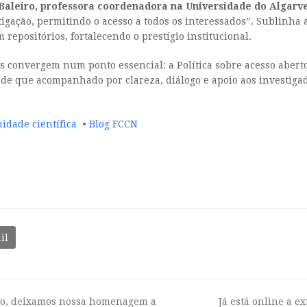
Baleiro, professora coordenadora na Universidade do Algarv
stigação, permitindo o acesso a todos os interessados”. Sublinh
 repositórios, fortalecendo o prestígio institucional.
s convergem num ponto essencial: a Política sobre acesso abert
sde que acompanhado por clareza, diálogo e apoio aos investigado
nidade científica • Blog FCCN
il
eo, deixamos nossa homenagem a
Já está online a e