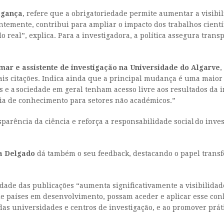
ragança
, refere que a obrigatoriedade permite aumentar a visibi
temente, contribui para ampliar o impacto dos trabalhos cientí
 real”, explica. Para a investigadora, a política assegura trans
mar e assistente de investigação na Universidade do Algarve
,
mais citações. Indica ainda que a principal mudança é uma maio
s e a sociedade em geral tenham acesso livre aos resultados da i
ncia de conhecimento para setores não académicos.”
arência da ciência e reforça a responsabilidade social do inve
a Delgado
dá também o seu feedback, destacando o papel transf
dade das publicações “aumenta significativamente a visibilidad
de países em desenvolvimento, possam aceder e aplicar esse con
de das universidades e centros de investigação, e ao promover pr