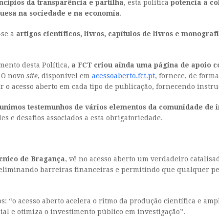
ncípios da transparência e partilha
, esta política
potencia a co
uguesa na sociedade e na economia
.
-se a
artigos científicos, livros, capítulos de livros e monogra
mento desta Política,
a FCT criou ainda uma página de apoio c
. O novo
site
, disponível em
acessoaberto.fct.pt
, fornece, de forma
ntir o acesso aberto em cada tipo de publicação, fornecendo ins
unimos testemunhos de vários elementos da comunidade de i
es e desafios associados a esta obrigatoriedade.
técnico de Bragança
, vê no acesso aberto um verdadeiro catalisa
 eliminando barreiras financeiras e permitindo que qualquer pe
s: “o acesso aberto acelera o ritmo da produção científica e amp
al e otimiza o investimento público em investigação”.