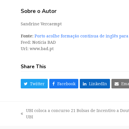
Sobre o Autor
Sandrine Vercaempt
Fonte:
Porto acolhe formação contínua de inglês para 
Feed: Notícia BAD
Url: www.bad.pt
Share This
Twitter
Facebook
LinkedIn
Ema
UBI coloca a concurso 21 Bolsas de Incentivo a Do
previous
UBI
post: