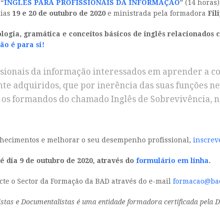
 “
INGLÊS PARA PROFISSIONAIS DA INFORMAÇÃO
” (14 horas
dias
19 e 20 de outubro de 2020
e ministrada pela formadora
Fil
ogia, gramática e conceitos básicos de inglês relacionados 
ão é para si!
ssionais da informação interessados em aprender a c
te adquiridos, que por inerência das suas funções n
ar os formandos do chamado Inglês de Sobrevivência, 
nhecimentos e melhorar o seu desempenho profissional,
inscrev
 dia 9 de outubro de 2020, através do
formulário em linha
.
cte o Sector da Formação da BAD através do e-mail
formacao@ba
istas e Documentalistas é uma entidade formadora certificada pela