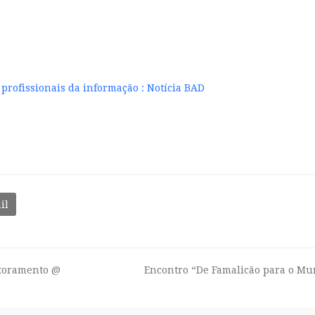
profissionais da informação : Notícia BAD
il
utoramento @
Encontro “De Famalicão para o Mu
next
post: