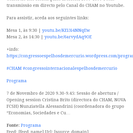
transmissão em directo pelo Canal do CHAM no Youtube.
Para assistir, aceda aos seguintes links:
Mesa 1, às 9:30 |
youtu.be/KEi3i4NNqEw
Mesa 2, às 14:30 |
youtu.be/6arvydAq9OE
+info:
https://congressoespelhosdemercurio.wordpress.com/progra
#CHAM
#congressointernacionalespelhosdemercurio
Programa
7 de Novembro de 2020 9.30-9.45: Sessão de abertura /
Opening session Cristina Brito (directora do CHAM, NOVA
FCSH) Nunziatella Alessandrini (coordenadora do grupo
“Economias, Sociedades e Cu…
Fonte:
Programa
Feed: [feed_name] Url: [source_domain]