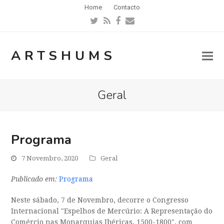
Home
Contacto
Twitter
RSS
Facebook
Email
ARTSHUMS
Geral
Programa
7 Novembro, 2020
Geral
Publicado em:
Programa
Neste sábado, 7 de Novembro, decorre o Congresso
Internacional "Espelhos de Mercúrio: A Representação do
Comércio nas Monarquias Ibéricas, 1500-1800", com