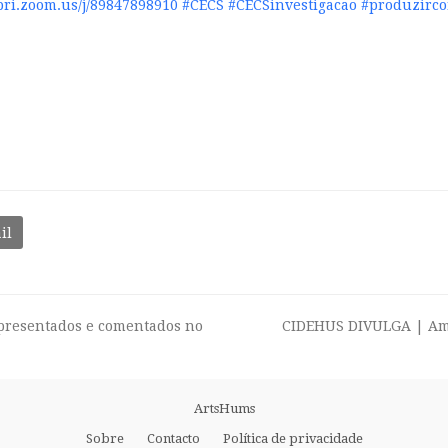
ibri.zoom.us/j/89847898910
#CECS
#CECSinvestigacao
#produzirc
il
apresentados e comentados no
CIDEHUS DIVULGA | Aman
next
post:
ArtsHums
Sobre
Contacto
Política de privacidade