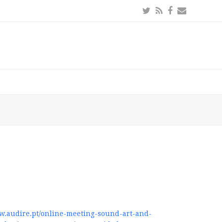
Twitter
RSS
Facebook
Email
ww.audire.pt/online-meeting-sound-art-and-