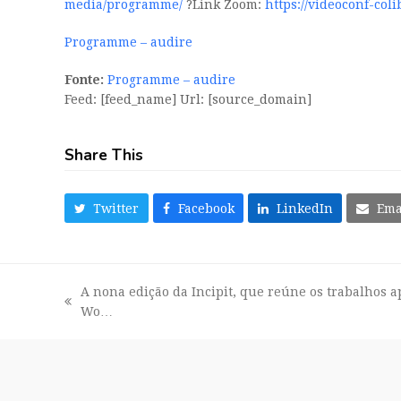
media/programme/
?Link Zoom:
https://videoconf-col
Programme – audire
Fonte:
Programme – audire
Feed: [feed_name] Url: [source_domain]
Share This
Twitter
Facebook
LinkedIn
Ema
A nona edição da Incipit, que reúne os trabalhos 
previous
Wo…
post: