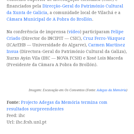
financiados pela
Direcção-Geral do Património Cultural
da Xunta de Galicia
, a comunidade local de Vilachá e a
Câmara Municipal de A Pobra do Brollón
.
Na conferência de imprensa (
vídeo
) participaram
Felipe
Criado
(Director do INCIPIT — CSIC),
Cruz Ferro-Vázquez
(ICArEHB — Universidade do Algarve),
Carmen Martínez
Insua
(Directora-Geral do Património Cultural da Galiza),
Xurxo Ayán Vila (IHC — NOVA FCSH) e Xosé Lois Maceda
(Presidente da Câmara A Pobra do Brollón).
Imagem: Escavação em Os Conventos (Fonte:
Adegas da Memória
)
Fonte:
Projecto Adegas da Memória termina com
resultados surpreendentes
Feed: ihc
Url: ihc.fcsh.unl.pt