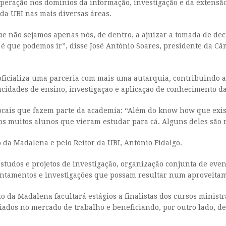
eração nos domínios da informação, investigação e da extensão 
 da UBI nas mais diversas áreas.
 não sejamos apenas nós, de dentro, a ajuizar a tomada de decisõ
de é que podemos ir”, disse José António Soares, presidente da
 oficializa uma parceria com mais uma autarquia, contribuindo a
cidades de ensino, investigação e aplicação de conhecimento da
ocais que fazem parte da academia: “Além do know how que exis
os muitos alunos que vieram estudar para cá. Alguns deles são
 da Madalena e pelo Reitor da UBI, António Fidalgo.
studos e projetos de investigação, organização conjunta de even
vantamentos e investigações que possam resultar num aproveitam
o da Madalena facultará estágios a finalistas dos cursos minist
iados no mercado de trabalho e beneficiando, por outro lado, d