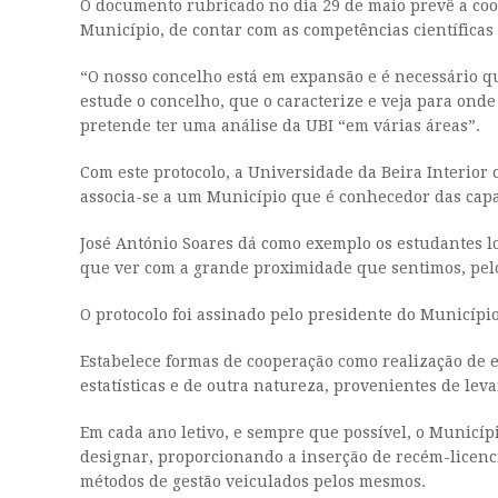
O documento rubricado no dia 29 de maio prevê a coop
Município, de contar com as competências científicas
“O nosso concelho está em expansão e é necessário que
estude o concelho, que o caracterize e veja para on
pretende ter uma análise da UBI “em várias áreas”.
Com este protocolo, a Universidade da Beira Interior
associa-se a um Município que é conhecedor das capa
José António Soares dá como exemplo os estudantes l
que ver com a grande proximidade que sentimos, pel
O protocolo foi assinado pelo presidente do Município
Estabelece formas de cooperação como realização de e
estatísticas e de outra natureza, provenientes de le
Em cada ano letivo, e sempre que possível, o Municípi
designar, proporcionando a inserção de recém-licenc
métodos de gestão veiculados pelos mesmos.