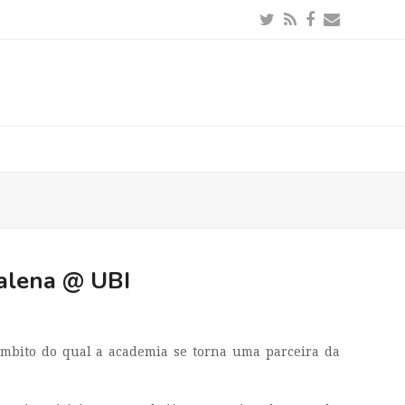
Twitter
RSS
Facebook
Email
dalena @ UBI
âmbito do qual a academia se torna uma parceira da