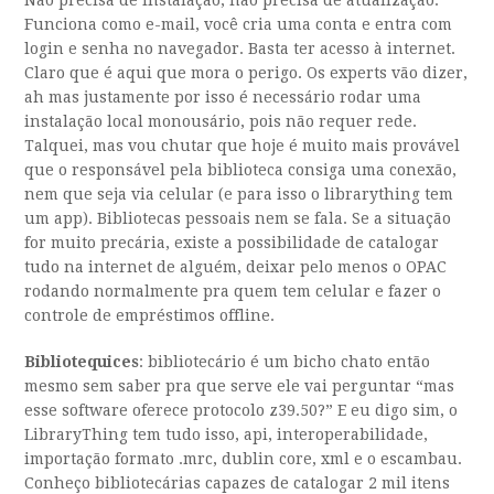
Não precisa de instalação, não precisa de atualização.
Funciona como e-mail, você cria uma conta e entra com
login e senha no navegador. Basta ter acesso à internet.
Claro que é aqui que mora o perigo. Os experts vão dizer,
ah mas justamente por isso é necessário rodar uma
instalação local monousário, pois não requer rede.
Talquei, mas vou chutar que hoje é muito mais provável
que o responsável pela biblioteca consiga uma conexão,
nem que seja via celular (e para isso o librarything tem
um app). Bibliotecas pessoais nem se fala. Se a situação
for muito precária, existe a possibilidade de catalogar
tudo na internet de alguém, deixar pelo menos o OPAC
rodando normalmente pra quem tem celular e fazer o
controle de empréstimos offline.
Bibliotequices
: bibliotecário é um bicho chato então
mesmo sem saber pra que serve ele vai perguntar “mas
esse software oferece protocolo z39.50?” E eu digo sim, o
LibraryThing tem tudo isso, api, interoperabilidade,
importação formato .mrc, dublin core, xml e o escambau.
Conheço bibliotecárias capazes de catalogar 2 mil itens