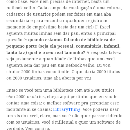
como base. Você nem precisa de internet, basta um
netbook velho. Cada campo da catalogação é uma coluna,
cadastros de usuários podem ser feitos em uma aba
secundária e para encontrar qualquer registro no
momento do empréstimo basta dar um ctrl+F. Excel
aguenta muitas linhas sem dar pau, então a principal
questão é:
quando estamos falando de biblioteca de
pequeno porte (seja ela pessoal, comunitária, infantil,
tanto faz) qual é o seu real tamanho?
A resposta talvez
seja justamente a quantidade de linhas que um excel
aguenta sem dar pau em um netbook velho. Eu vou
chutar 2000 linhas como limite. O que daria 2000 títulos
ou 2000 usuários, uma aba aberta por vez.
Então se você tem uma biblioteca com até 2000 títulos
e/ou 2000 usuários, chega aqui pertinho que eu vou te
contar uma coisa: o melhor software pra gerenciar esse
montante aí se chama:
LibraryThing
. Você poderia usar
um xls do excel, claro, mas você não quer passar ridículo
com os usuários. Você é millenial e quer um software de
verdade. Vem comigo.