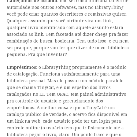
Cabeçalhos de assunto
: não sei como funciona tabela de
autoridade nos outros softwares, mas no LibraryThing
você pode criar quantos descritores e remissivas quiser.
Qualquer assunto que você atribuir vira um link,
qualquer livro identificado com aquele assunto estará
associado ao link. Tem facetada até dizer chega pra fazer
combinação de busca, booleana. Tem tudo isso, e eu nem
sei pra que, porque vou ter que dizer de novo: biblioteca
pequena. Pra que inventar?
Empréstimos
: o LibraryThing propriamente é o módulo
de catalogação. Funciona satisfatoriamente para uma
biblioteca pessoal. Mas ele possui um módulo paralelo
que se chama TinyCat, e é um espelho dos livros
catalogados no LT. Tem OPAC, tem painel administrativo
pra controle de usuário e gerenciamento dos
empréstimos. A melhor coisa é que o TinyCat é um
catalogo público de verdade, o acervo fica disponível em
um link na web, cada usuário pode ter um login para
controle online (o usuário tem que ir fisicamente até a
biblioteca pegar o livro, claro. Um ponto fraco é que o