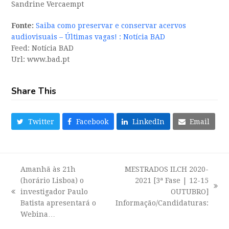
Sandrine Vercaempt
Fonte:
Saiba como preservar e conservar acervos
audiovisuais – Últimas vagas! : Notícia BAD
Feed: Notícia BAD
Url: www.bad.pt
Share This
Twitter
Facebook
LinkedIn
Email
Amanhã às 21h
MESTRADOS ILCH 2020-
(horário Lisboa) o
2021 [3ª Fase | 12-15
next
investigador Paulo
OUTUBRO]
previous
post:
Batista apresentará o
Informação/Candidaturas:
post:
Webina…