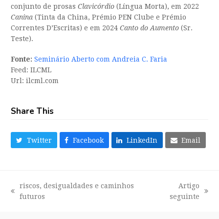
conjunto de prosas
Clavicórdio
(Língua Morta), em 2022
Canina
(Tinta da China, Prémio PEN Clube e Prémio
Correntes D’Escritas) e em 2024
Canto do Aumento
(Sr.
Teste).
Fonte:
Seminário Aberto com Andreia C. Faria
Feed: ILCML
Url: ilcml.com
Share This
Twitter
Facebook
LinkedIn
Email
riscos, desigualdades e caminhos
Artigo
previous
next
futuros
seguinte
post:
post: