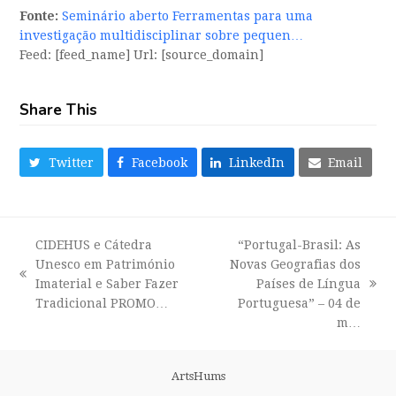
Fonte:
Seminário aberto Ferramentas para uma
investigação multidisciplinar sobre pequen…
Feed: [feed_name] Url: [source_domain]
Share This
Twitter
Facebook
LinkedIn
Email
CIDEHUS e Cátedra
“Portugal-Brasil: As
Unesco em Património
Novas Geografias dos
previous
Imaterial e Saber Fazer
Países de Língua
next
post:
Tradicional PROMO…
Portuguesa” – 04 de
post:
m…
ArtsHums