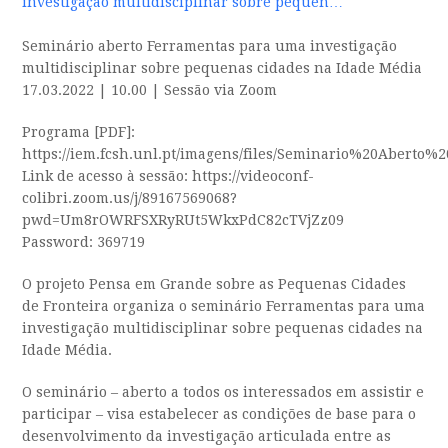
investigação multidisciplinar sobre pequen…
Seminário aberto Ferramentas para uma investigação
multidisciplinar sobre pequenas cidades na Idade Média
17.03.2022 | 10.00 | Sessão via Zoom
Programa [PDF]:
https://iem.fcsh.unl.pt/imagens/files/Seminario%20Aberto
Link de acesso à sessão: https://videoconf-
colibri.zoom.us/j/89167569068?
pwd=Um8rOWRFSXRyRUt5WkxPdC82cTVjZz09
Password: 369719
O projeto Pensa em Grande sobre as Pequenas Cidades
de Fronteira organiza o seminário Ferramentas para uma
investigação multidisciplinar sobre pequenas cidades na
Idade Média.
O seminário – aberto a todos os interessados em assistir e
participar – visa estabelecer as condições de base para o
desenvolvimento da investigação articulada entre as