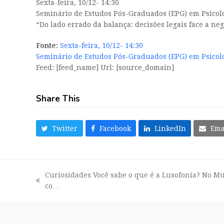
Sexta-feira, 10/12- 14:30
Seminário de Estudos Pós-Graduados (EPG) em Psicolo
“Do lado errado da balança: decisões legais face a ne
Fonte:
Sexta-feira, 10/12- 14:30
Seminário de Estudos Pós-Graduados (EPG) em Psico
Feed: [feed_name] Url: [source_domain]
Share This
Twitter
Facebook
LinkedIn
Ema
Curiosidades Você sabe o que é a Lusofonia? No Mu
previous
co…
post: