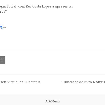
gia Social, com Rui Costa Lopes a apresentar
gros”
log…
il
seu Virtual da Lusofonia
Publicação de livro 𝗡𝗼𝗶𝘁𝗲 𝗘𝘀
next
post:
ArtsHums