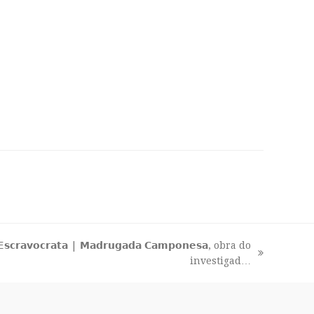
𝗿𝗮𝘃𝗼𝗰𝗿𝗮𝘁𝗮 | 𝗠𝗮𝗱𝗿𝘂𝗴𝗮𝗱𝗮 𝗖𝗮𝗺𝗽𝗼𝗻𝗲𝘀𝗮, obra do
investigad…