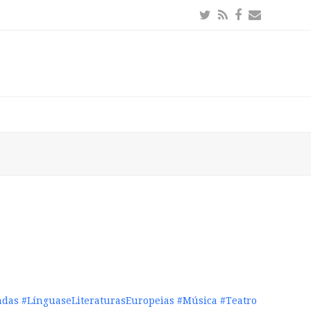
Twitter
RSS
Facebook
Email
adas
#LínguaseLiteraturasEuropeias
#Música
#Teatro