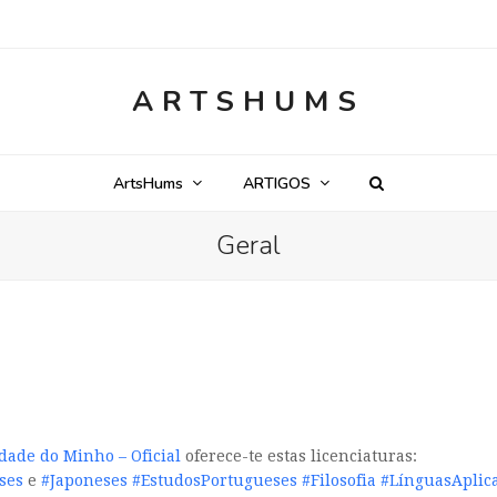
ARTSHUMS
ArtsHums
ARTIGOS
Geral
dade do Minho – Oficial
oferece-te estas licenciaturas:
ses
e
#Japoneses
#EstudosPortugueses
#Filosofia
#LínguasAplic