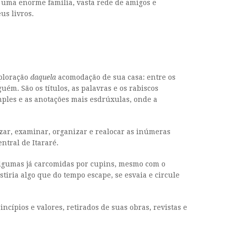
 uma enorme família, vasta rede de amigos e
us livros.
xploração
daquela
acomodação de sua casa: entre os
m. São os títulos, as palavras e os rabiscos
imples e as anotações mais esdrúxulas, onde a
zar, examinar, organizar e realocar as inúmeras
ntral de Itararé.
 algumas já carcomidas por cupins, mesmo com o
iria algo que do tempo escape, se esvaia e circule
ípios e valores, retirados de suas obras, revistas e