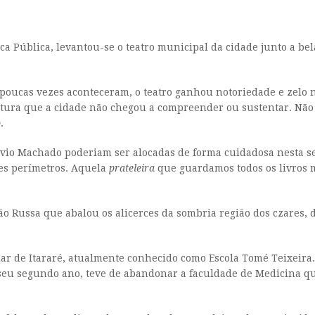
ca Pública, levantou-se o teatro municipal da cidade junto a be
poucas vezes aconteceram, o teatro ganhou notoriedade e zelo n
ptura que a cidade não chegou a compreender ou sustentar. Não p
o
.
lvio Machado poderiam ser alocadas de forma cuidadosa nesta s
es perímetros. Aquela
prateleira
que guardamos todos os livros m
o Russa que abalou os alicerces da sombria região dos czares, 
ar de Itararé, atualmente conhecido como Escola Tomé Teixeira
 seu segundo ano, teve de abandonar a faculdade de Medicina qu