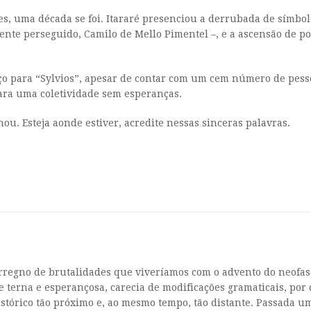
es, uma década se foi. Itararé presenciou a derrubada de símbo
te perseguido, Camilo de Mello Pimentel –, e a ascensão de pol
ço para “Sylvios”, apesar de contar com um cem número de pes
ara uma coletividade sem esperanças.
u. Esteja aonde estiver, acredite nessas sinceras palavras.
nterregno de brutalidades que viveríamos com o advento do neof
 de terna e esperançosa, carecia de modificações gramaticais, por
órico tão próximo e, ao mesmo tempo, tão distante. Passada uma