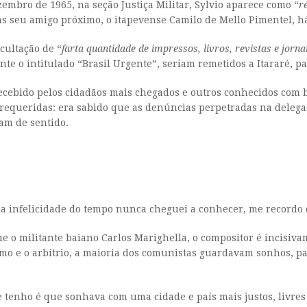
zembro de 1965, na seção Justiça Militar, Sylvio aparece como “
r
mas seu amigo próximo, o itapevense Camilo de Mello Pimentel, há
cultação de “
farta quantidade de impressos, livros, revistas e jorna
ente o intitulado “Brasil Urgente”, seriam remetidos a Itararé
 recebido pelos cidadãos mais chegados e outros conhecidos com 
requeridas: era sabido que as denúncias perpetradas na delegac
iam de sentido.
a infelicidade do tempo nunca cheguei a conhecer, me recordo 
e o militante baiano Carlos Marighella, o compositor é incisiv
ismo e o arbítrio, a maioria dos comunistas guardavam sonhos, 
tenho é que sonhava com uma cidade e país mais justos, livres 