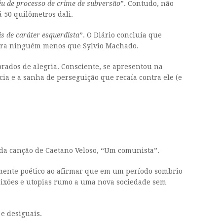
éu de processo de crime de subversão
”. Contudo, não
 50 quilômetros dali.
is de caráter esquerdista
”. O Diário concluía que
, para ninguém menos que Sylvio Machado.
brados de alegria. Consciente, se apresentou na
ia e a sanha de perseguição que recaía contra ele (e
da canção de Caetano Veloso, “Um comunista”.
amente poético ao afirmar que em um período sombrio
paixões e utopias rumo a uma nova sociedade sem
e desiguais.