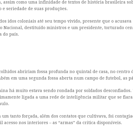
a, assim como uma infinidade de textos de história brasileira sob
o e seriedade de suas produções.
dos idos coloniais até seu tempo vivido, presente que o acusava 
 Nacional, destituído ministros e um presidente, torturado cen
a do país.
olhidos abririam fossa profunda no quintal de casa, no centro d
mbém em uma segunda fossa aberta num campo de futebol, as pá
ephina há muito estava sendo rondada por soldados desconfiados
ntimamente ligada a uma rede de inteligência militar que se fiara
aulo.
a um tanto forçada, além dos contatos que cultivava, foi contagi
il acesso nos interiores – as “armas” da crítica disponíveis.