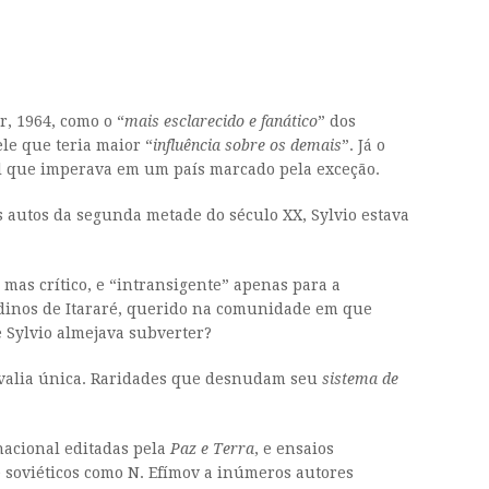
r, 1964, como o “
mais esclarecido e fanático
” dos
le que teria maior “
influência sobre os demais
”. Já o
al que imperava em um país marcado pela exceção.
s autos da segunda metade do século XX, Sylvio estava
 mas crítico, e “intransigente” apenas para a
tadinos de Itararé, querido na comunidade em que
 Sylvio almejava subverter?
e valia única. Raridades que desnudam seu
sistema de
rnacional editadas pela
Paz e Terra
, e ensaios
e soviéticos como N. Efímov a inúmeros autores