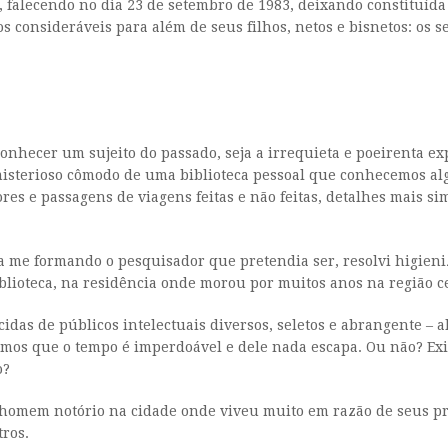
 falecendo no dia 23 de setembro de 1983, deixando constituída
 consideráveis para além de seus filhos, netos e bisnetos: os se
onhecer um sujeito do passado, seja a irrequieta e poeirenta e
sterioso cômodo de uma biblioteca pessoal que conhecemos algué
res e passagens de viagens feitas e não feitas, detalhes mais s
 me formando o pesquisador que pretendia ser, resolvi higieni
lioteca, na residência onde morou por muitos anos na região ce
cidas de públicos intelectuais diversos, seletos e abrangente –
mos que o tempo é imperdoável e dele nada escapa. Ou não? Exist
o?
omem notório na cidade onde viveu muito em razão de seus princ
tros.