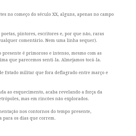
antes no começo do século XX, alguns, apenas no campo
oetas, pintores, escritores e, por que não, raras
so qualquer comentário. Nem uma linha sequer).
o presente é primoroso e intenso, mesmo com as
xima que parecemos senti-la. Almejamos tocá-la.
e Estado militar que fora deflagrado entre março e
 dada ao esquecimento, acaba revelando a força da
metrópoles, mas em rincões não explorados.
cumentação nos contornos do tempo presente,
a para os dias que correm.