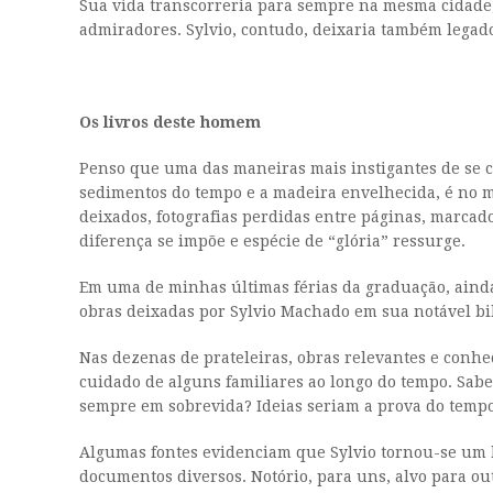
Sua vida transcorreria para sempre na mesma cidade,
admiradores. Sylvio, contudo, deixaria também legados
Os livros deste homem
Penso que uma das maneiras mais instigantes de se c
sedimentos do tempo e a madeira envelhecida, é no mi
deixados, fotografias perdidas entre páginas, marcado
diferença se impõe e espécie de “glória” ressurge.
Em uma de minhas últimas férias da graduação, ainda
obras deixadas por Sylvio Machado em sua notável bib
Nas dezenas de prateleiras, obras relevantes e conhe
cuidado de alguns familiares ao longo do tempo. Sabe
sempre em sobrevida? Ideias seriam a prova do temp
Algumas fontes evidenciam que Sylvio tornou-se um h
documentos diversos. Notório, para uns, alvo para ou