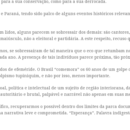
o para a sua conservação, como para a sua derrocada.
o e Paraná, tendo sido palco de alguns eventos históricos relev
 lidos, alguns parecem se sobressair dos demais: são cantores, p
 maiúsculo, não a eleitoral e partidária. A este respeito, recu
emos, se sobressaíram de tal maneira que o eco que retumbam n
ada ano. A presença de tais indivíduos parece próxima, tão pró
dos de efeméride. O Brasil “comemora” os 60 anos de um golpe d
olpismo tupiniquim, e não por isso, menos importante.
oal, política e intelectual de um sujeito de região interiorana,
o autoritário e brutal, palpável e narrável não apenas em suas 
ntífico, recuperarmos o possível dentro dos limites da parca do
 narrativa leve e comprometida. “Esperança”. Palavra indigest