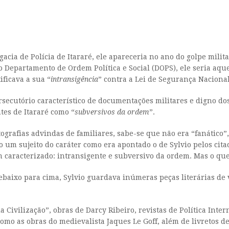
cia de Polícia de Itararé, ele apareceria no ano do golpe milita
partamento de Ordem Política e Social (DOPS), ele seria aque
ficava a sua “
intransigência
” contra a Lei de Segurança Nacion
ersecutório característico de documentações militares e digno do
es de Itararé como “
subversivos da ordem
”.
ografias advindas de familiares, sabe-se que não era “fanático”,
o um sujeito do caráter como era apontado o de Sylvio pelos ci
 caracterizado: intransigente e subversivo da ordem. Mas o que
debaixo para cima, Sylvio guardava inúmeras peças literárias d
 Civilização”, obras de Darcy Ribeiro, revistas de Política Inte
omo as obras do medievalista Jaques Le Goff, além de livretos d