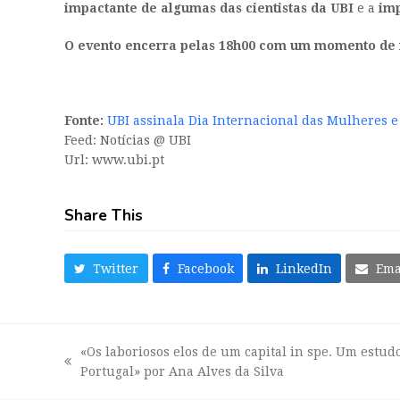
impactante de algumas das cientistas da UBI
e a
imp
O evento encerra pelas 18h00 com um momento de ne
Fonte:
UBI assinala Dia Internacional das Mulheres e
Feed: Notícias @ UBI
Url: www.ubi.pt
Share This
Twitter
Facebook
LinkedIn
Ema
«Os laboriosos elos de um capital in spe. Um estu
previous
Portugal» por Ana Alves da Silva
post: