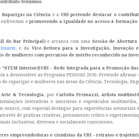
contributo feminino
.
e Raparigas na Ciência
e a
UBI pretende destacar o contribut
 enfrentam e
promovendo a igualdade no acesso à formação 
ll do Bar Principal)
e arranca com uma
Sessão de Abertura
 Duarte
, e da
Vice-Reitora para a Investigação, Inovação 
 de mulheres com percursos de mérito reconhecido na inves
o “STEM Interior@UBI – Rede Integrada para a Promoção das
stá a desenvolver ao Programa PESSOAS 2030. Pretende afirmar-s
 de raparigas e mulheres nas áreas da Ciência, Tecnologia, Enge
s Arte & Tecnologia
, por
Carlotta Premazzi
,
artista multiméd
nstalações interativas e imersivas e espetáculos multimédia, 
-source, com especial destaque para experiências sensoriais e
através de práticas criativas, pensamento crítico e experimenta
mais inclusivos, diversos e socialmente conscientes.
es empreendedoras e cientistas da UBI – retratos e trajetóri