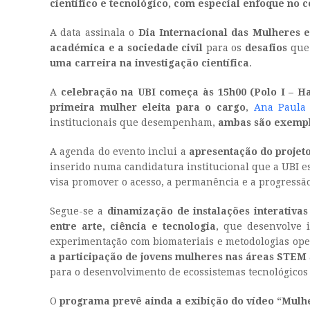
científico e tecnológico, com especial enfoque no 
A data assinala o
Dia Internacional das Mulheres 
académica e a sociedade civil
para os
desafios
que
uma carreira na investigação científica
.
A
celebração na UBI começa às 15h00 (Polo I – Ha
primeira mulher eleita para o cargo
,
Ana Paula
institucionais que desempenham,
ambas são exemplo
A agenda do evento inclui a
apresentação do projet
inserido numa candidatura institucional que a UBI e
visa promover o acesso, a permanência e a progressão
Segue-se a
dinamização de instalações interativa
entre arte, ciência e tecnologia
, que desenvolve i
experimentação com biomateriais e metodologias open
a participação de jovens mulheres nas áreas STEM
para o desenvolvimento de ecossistemas tecnológicos 
O
programa prevê ainda a exibição do vídeo “Mulher