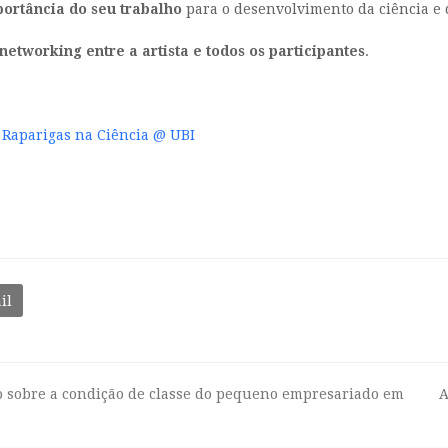
ortância do seu trabalho
para o desenvolvimento da ciência e da
tworking entre a artista e todos os participantes
.
 Raparigas na Ciência @ UBI
il
do sobre a condição de classe do pequeno empresariado em
A
n
p