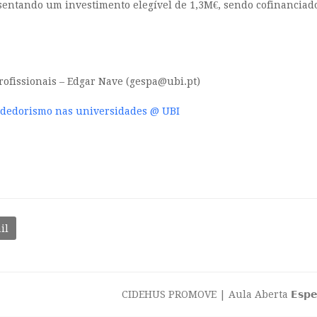
esentando um investimento elegível de 1,3M€, sendo cofinanciad
ofissionais – Edgar Nave (gespa@ubi.pt)
ndedorismo nas universidades @ UBI
il
CIDEHUS PROMOVE | Aula Aberta 𝗘𝘀𝗽𝗲𝗰𝗶𝗳𝗶𝗰𝗶𝗱
next
post: