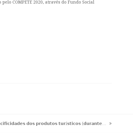
o pelo COMPETE 2020, através do Fundo Social
𝗮𝗱𝗲𝘀 𝗱𝗼𝘀 𝗽𝗿𝗼𝗱𝘂𝘁𝗼𝘀 𝘁𝘂𝗿í𝘀𝘁𝗶𝗰𝗼𝘀 (𝗱𝘂𝗿𝗮𝗻𝘁𝗲…