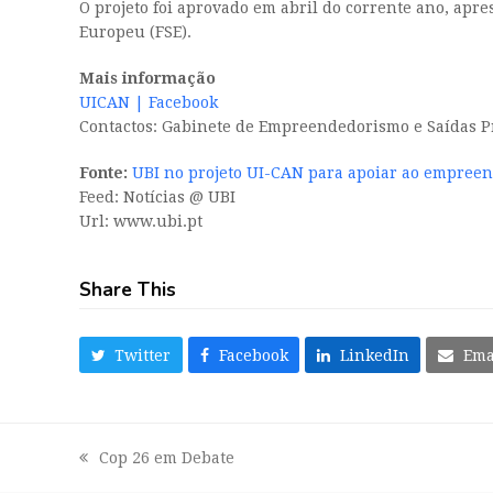
O projeto foi aprovado em abril do corrente ano, apr
Europeu (FSE).
Mais informação
UICAN | Facebook
Contactos: Gabinete de Empreendedorismo e Saídas Pr
Fonte:
UBI no projeto UI-CAN para apoiar ao empree
Feed: Notícias @ UBI
Url: www.ubi.pt
Share This
Twitter
Facebook
LinkedIn
Ema
Cop 26 em Debate
previous
post: