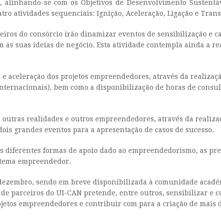
, alinhando-se com os Objetivos de Desenvolvimento Sustentáv
tro atividades sequenciais: Ignição, Aceleração, Ligação e Tran
ceiros do consórcio irão dinamizar eventos de sensibilização e ca
 suas ideias de negócio. Esta atividade contempla ainda a real
 e aceleração dos projetos empreendedores, através da realizaç
nternacionais), bem como a disponibilização de horas de consul
m outras realidades e outros empreendedores, através da realiz
dois grandes eventos para a apresentação de casos de sucesso.
s diferentes formas de apoio dado ao empreendedorismo, as pre
istema empreendedor.
m dezembro, sendo em breve disponibilizada à comunidade acadé
e de parceiros do UI-CAN pretende, entre outros, sensibilizar 
jetos empreendedores e contribuir com para a criação de mais 