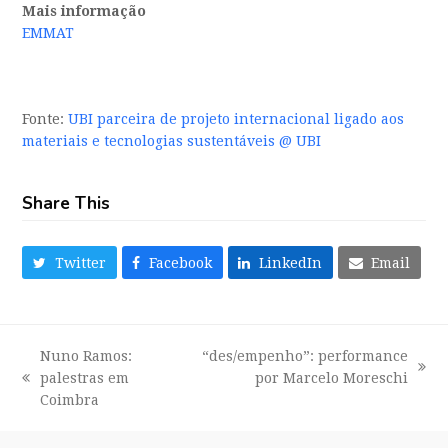
Mais informação
EMMAT
Fonte:
UBI parceira de projeto internacional ligado aos
materiais e tecnologias sustentáveis @ UBI
Share This
Twitter
Facebook
LinkedIn
Email
Nuno Ramos:
“des/empenho”: performance
next
palestras em
por Marcelo Moreschi
previous
post:
Coimbra
post: