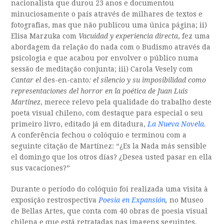
nacionalista que durou 23 anos e documentou
minuciosamente o país através de milhares de textos e
fotografias, mas que não publicou uma única página; ii)
Elisa Marzuka com
Vacuidad y experiencia directa
, fez uma
abordagem da relação do nada com o Budismo através da
psicologia e que acabou por envolver o público numa
sessão de meditação conjunta; iii) Carola Vesely com
Cantar el
des-en-canto
: el silencio y su imposibilidad como
representaciones del horror en la poética de Juan Luis
Martínez
, merece relevo pela qualidade do trabalho deste
poeta visual chileno, com destaque para especial o seu
primeiro livro, editado já em ditadura,
La Nueva Novela
.
A conferência fechou o colóquio e terminou com a
seguinte citação de Martínez: “¿Es la Nada más sensible
el domingo que los otros días? ¿Desea usted pasar en ella
sus vacaciones?”
Durante o período do colóquio foi realizada uma visita à
exposição restrospectiva
Poesia en Expansión
,
no Museo
de Bellas Artes, que conta com 40 obras de poesia visual
chilena e que está retratadas nas imagens seguintes.