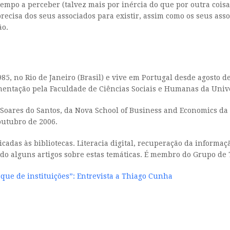
po a perceber (talvez mais por inércia do que por outra coisa)
precisa dos seus associados para existir, assim como os seus ass
ão.
5, no Rio de Janeiro (Brasil) e vive em Portugal desde agosto 
mentação pela Faculdade de Ciências Sociais e Humanas da Univ
 Soares do Santos, da Nova School of Business and Economics da
outubro de 2006.
cadas às bibliotecas. Literacia digital, recuperação da informaçã
ado alguns artigos sobre estas temáticas. É membro do Grupo de
 que de instituições”: Entrevista a Thiago Cunha