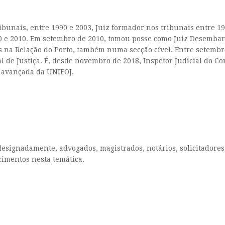
ibunais, entre 1990 e 2003, Juiz formador nos tribunais entre 19
2000 e 2010. Em setembro de 2010, tomou posse como Juiz Desemb
s na Relação do Porto, também numa secção cível. Entre setembr
de Justiça. É, desde novembro de 2018, Inspetor Judicial do C
 avançada da UNIFOJ.
a, designadamente, advogados, magistrados, notários, solicitador
imentos nesta temática.