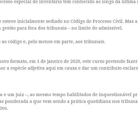
rocesso especial de inventário tem conhecido ao longo da últim
e esteve inicialmente sediado no Código de Processo Civil. Mas a
gestão para fora dos tribunais – no limite do admissível.
ao código e, pelo menos em parte, aos tribunais.
 novo formato, em 1 de janeiro de 2020, este curso pretende faz
 a espécie adjetiva aqui em causa e dar um contributo esclare
ia e um juiz –, ao mesmo tempo habilitados de inquestionável pre
las ponderada a que vem sendo a prática quotidiana nos tribunai
ivo.