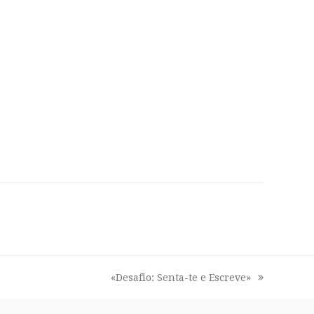
«Desafio: Senta-te e Escreve»
next
post: