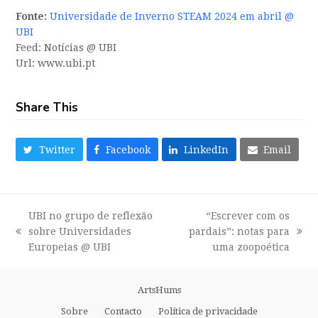
Fonte:
Universidade de Inverno STEAM 2024 em abril @
UBI
Feed: Notícias @ UBI
Url: www.ubi.pt
Share This
Twitter
Facebook
LinkedIn
Email
UBI no grupo de reflexão
“Escrever com os
sobre Universidades
pardais”: notas para
previous
next
Europeias @ UBI
uma zoopoética
post:
post:
ArtsHums
Sobre
Contacto
Política de privacidade