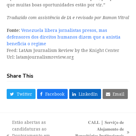
que muitas boas oportunidades estão por vir.”
Traduzido com assistência de IA e revisado por Ramon Vitral
Fonte:
Venezuela libera jornalistas presos, mas
defensores dos direitos humanos dizem que a anistia
beneficia o regime
Feed: LatAm Journalism Review by the Knight Center
Url: latamjournalismreview.org
Share This
Twitter
Facebook
LinkedIn
Email
Estão abertas as
𝐂𝐀𝐋𝐋 | 𝐒𝐞𝐫𝐯𝐢ç𝐨 𝐝𝐞
candidaturas ao
𝐀𝐥𝐨𝐣𝐚𝐦𝐞𝐧𝐭𝐨 𝐝𝐞
next
Doutoramento em
𝐑𝐞𝐩𝐨𝐬𝐢𝐭ó𝐫𝐢𝐨𝐬 𝐈𝐧𝐬𝐭𝐢𝐭𝐮𝐜𝐢𝐨𝐧𝐚𝐢𝐬