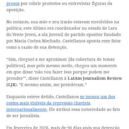
presos
por cobrir protestos ou entrevistar figuras da
oposição.
No entanto, sua mãe e seu irmão estavam envolvidos na
política; este último era coordenador no estado de Lara
do Vente Joven, a ala juvenil do partido opositor fundado
por María Corina Machado. Castellanos aponta esse fator
como a razão de sua detenção.
“Sim, cheguei a me aproximar [da cobertura de temas
políticos], mas pelo mesmo medo, chegou um momento
em que disse ‘não vou fazer isso porque podem me
prender’”, disse Castellanos à
LatAm Journalism Review
(LJR
). “E mesmo assim, me prenderam.”
Enquanto esteve detido, Castellanos
se tornou um dos
rostos mais visíveis da repressão chavista
internacionalmente
. Ele atribui essa notoriedade ao fato
de ser jornalista.
Em fevereiro de 2026, mais de 90 dias após sua detenção