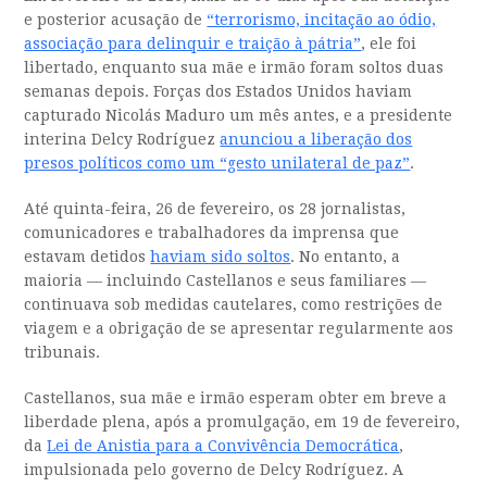
e posterior acusação de
“terrorismo, incitação ao ódio,
associação para delinquir e traição à pátria”
, ele foi
libertado, enquanto sua mãe e irmão foram soltos duas
semanas depois. Forças dos Estados Unidos haviam
capturado Nicolás Maduro um mês antes, e a presidente
interina Delcy Rodríguez
anunciou a liberação dos
presos políticos como um “gesto unilateral de paz”
.
Até quinta-feira, 26 de fevereiro, os 28 jornalistas,
comunicadores e trabalhadores da imprensa que
estavam detidos
haviam sido soltos
. No entanto, a
maioria — incluindo Castellanos e seus familiares —
continuava sob medidas cautelares, como restrições de
viagem e a obrigação de se apresentar regularmente aos
tribunais.
Castellanos, sua mãe e irmão esperam obter em breve a
liberdade plena, após a promulgação, em 19 de fevereiro,
da
Lei de Anistia para a Convivência Democrática
,
impulsionada pelo governo de Delcy Rodríguez. A