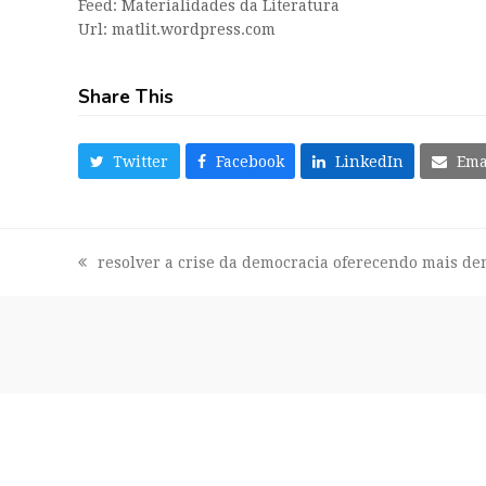
Feed: Materialidades da Literatura
Url: matlit.wordpress.com
Share This
Twitter
Facebook
LinkedIn
Ema
resolver a crise da democracia oferecendo mais de
previous
post: