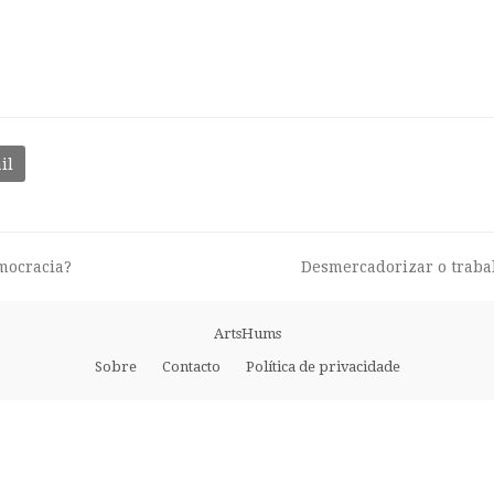
il
mocracia?
Desmercadorizar o traba
next
post:
ArtsHums
Sobre
Contacto
Política de privacidade