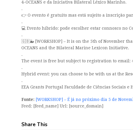
4-OCEANS e da Iniciativa Bilateral Léxico Marinho.
.
👉 O evento é gratuito mas está sujeito a inscrição p
.
💻 Evento híbrido: pode escolher estar connosco no C
.
🇬🇧🐳 [WORKSHOP] – It is on the 5th of November tha
OCEANS and the Bilateral Marine Lexicon Initiative.
.
The event is free but subject to registration to email
.
Hybrid event: you can choose to be with us at the Re
.
EEA Grants Portugal Faculdade de Ciências Sociais 
Fonte:
[WORKSHOP] – É já no próximo dia 5 de Novem
Feed: [feed_name] Url: [source_domain]
Share This