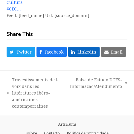
Cultura
#CEC…
Feed: [feed_name] Url: [source_domain]
Share This
Twitter
Facebook
LinkedIn
Email
Travestissements de la
Bolsa de Estudo DGES-
next
voix dans les
Informação/Atendimento
post:
littératures ibéro-
previous
américaines
post:
contemporraines
ArtsHums
Sobre
Contacto
Política de privacidade