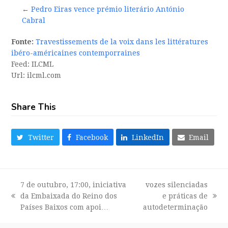
←
Pedro Eiras vence prémio literário António
Cabral
Fonte:
Travestissements de la voix dans les littératures
ibéro-américaines contemporraines
Feed: ILCML
Url: ilcml.com
Share This
Twitter
Facebook
LinkedIn
Email
7 de outubro, 17:00, iniciativa
vozes silenciadas
da Embaixada do Reino dos
e práticas de
previous
next
Países Baixos com apoi…
autodeterminação
post:
post: