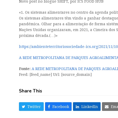
Novo post no blogue SHIFT, por ICS FOOD HUB
«1. Os sistemas alimentares no centro da agenda polít
Os sistemas alimentares têm vindo a ganhar
destaque 
pandémica. Olhar para a alimentação de forma sistém
Nações Unidas organizaram, em 2021, a Cimeira dos S
próxima década.(…)»
https://ambienteterritoriosociedade-ics.org/2021/11
A REDE METROPOLITANA DE PARQUES AGROALIMENTAR
Fonte:
A REDE METROPOLITANA DE PARQUES AGROALI
Feed: [feed_name] Url: [source_domain]
Share This
Twitter
Facebook
LinkedIn
Ema