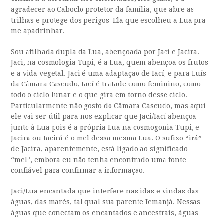
agradecer ao Caboclo protetor da família, que abre as
trilhas e protege dos perigos. Ela que escolheu a Lua pra
me apadrinhar.
Sou afilhada dupla da Lua, abençoada por Jaci e Jacira.
Jaci, na cosmologia Tupi, é a Lua, quem abençoa os frutos
e a vida vegetal. Jaci é uma adaptação de Iací, e para Luís
da Câmara Cascudo, Iací é tratade como feminino, como
todo o ciclo lunar e o que gira em torno desse ciclo.
Particularmente não gosto do Câmara Cascudo, mas aqui
ele vai ser útil para nos explicar que Jaci/Iací abençoa
junto à Lua pois é a própria Lua na cosmogonia Tupi, e
Jacira ou Iacirá é o mel dessa mesma Lua. O sufixo “irá”
de Jacira, aparentemente, está ligado ao significado
“mel”, embora eu não tenha encontrado uma fonte
confiável para confirmar a informação.
Jaci/Lua encantada que interfere nas idas e vindas das
águas, das marés, tal qual sua parente Iemanjá. Nessas
águas que conectam os encantados e ancestrais, águas