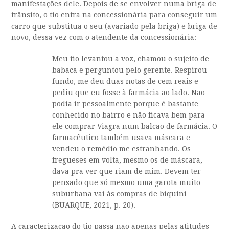
manifestações dele. Depois de se envolver numa briga de
trânsito, o tio entra na concessionária para conseguir um
carro que substitua o seu (avariado pela briga) e briga de
novo, dessa vez com o atendente da concessionária:
Meu tio levantou a voz, chamou o sujeito de
babaca e perguntou pelo gerente. Respirou
fundo, me deu duas notas de cem reais e
pediu que eu fosse à farmácia ao lado. Não
podia ir pessoalmente porque é bastante
conhecido no bairro e não ficava bem para
ele comprar Viagra num balcão de farmácia. O
farmacêutico também usava máscara e
vendeu o remédio me estranhando. Os
fregueses em volta, mesmo os de máscara,
dava pra ver que riam de mim. Devem ter
pensado que só mesmo uma garota muito
suburbana vai às compras de biquíni
(BUARQUE, 2021, p. 20).
A caracterização do tio passa não apenas pelas atitudes