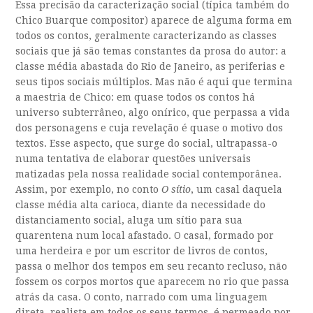
Essa precisão da caracterização social (típica também do
Chico Buarque compositor) aparece de alguma forma em
todos os contos, geralmente caracterizando as classes
sociais que já são temas constantes da prosa do autor: a
classe média abastada do Rio de Janeiro, as periferias e
seus tipos sociais múltiplos. Mas não é aqui que termina
a maestria de Chico: em quase todos os contos há
universo subterrâneo, algo onírico, que perpassa a vida
dos personagens e cuja revelação é quase o motivo dos
textos. Esse aspecto, que surge do social, ultrapassa-o
numa tentativa de elaborar questões universais
matizadas pela nossa realidade social contemporânea.
Assim, por exemplo, no conto
O sítio
, um casal daquela
classe média alta carioca, diante da necessidade do
distanciamento social, aluga um sítio para sua
quarentena num local afastado. O casal, formado por
uma herdeira e por um escritor de livros de contos,
passa o melhor dos tempos em seu recanto recluso, não
fossem os corpos mortos que aparecem no rio que passa
atrás da casa. O conto, narrado com uma linguagem
direta, realista em todos os seus termos, é permeado por