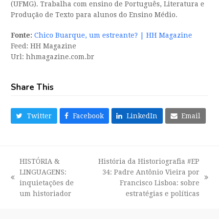
(UFMG). Trabalha com ensino de Português, Literatura e
Produção de Texto para alunos do Ensino Médio.
Fonte:
Chico Buarque, um estreante? | HH Magazine
Feed: HH Magazine
Url: hhmagazine.com.br
Share This
Twitter
Facebook
LinkedIn
Email
HISTÓRIA &
História da Historiografia #EP
LINGUAGENS:
34: Padre Antônio Vieira por
previous
next
inquietações de
Francisco Lisboa: sobre
post:
post:
um historiador
estratégias e políticas