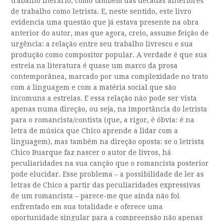
trabalho literário, como também das décadas anteriores
de trabalho como letrista. E, neste sentido, este livro
evidencia uma questão que já estava presente na obra
anterior do autor, mas que agora, creio, assume feição de
urgência: a relação entre seu trabalho livresco e sua
produção como compositor popular. A verdade é que sua
estreia na literatura é quase um marco da prosa
contemporânea, marcado por uma complexidade no trato
com a linguagem e com a matéria social que são
incomuns a estreias. E essa relação não pode ser vista
apenas numa direção, ou seja, na importância do letrista
para o romancista/contista (que, a rigor, é óbvia: é na
letra de música que Chico aprende a lidar com a
linguagem), mas também na direção oposta: se o letrista
Chico Buarque faz nascer o autor de livros, há
peculiaridades na sua canção que o romancista posterior
pode elucidar. Esse problema – a possibilidade de ler as
letras de Chico a partir das peculiaridades expressivas
de um romancista – parece-me que ainda não foi
enfrentado em sua totalidade e oferece uma
oportunidade singular para a compreensão não apenas