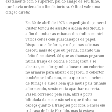
exatamente com o superior, pai do amigo de seu filho,
que havia ordenado o fim da tortura. O final vale uma
citação direta:
Em 30 de abril de 1973 a expedição do general
Custer tomou de assalto a aldeia dos Sioux, e
a fim de imitar as cabanas dos índios montei
vários cones com guardanapos de papel.
Risquei uns fósforos, e o fogo nas cabanas
desceu mais do que eu previa, criando um
efeito formidável. Só que as chamas pegaram
numa franja da colcha e começaram a se
alastrar, me obrigando a buscar um cobertor
no armário para abafar o fogaréu. O cobertor
também se inflamou, meu quarto se encheu
de fumaça e ainda bem que meus pais tinham
adormecido, senão eu ia apanhar na certa.
Passei correndo pela sala, abri a porta
blindada da rua e não sei o que tinha na
cabeça quanto a tranquei por fora. Pensei em
ir à casa de Luiz Haroldo, mas já estava