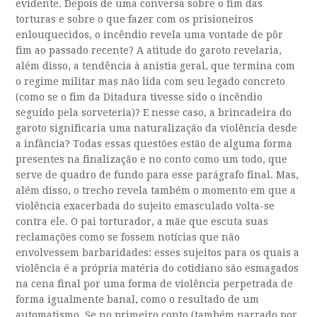
evidente. Depois de uma conversa sobre o fim das
torturas e sobre o que fazer com os prisioneiros
enlouquecidos, o incêndio revela uma vontade de pôr
fim ao passado recente? A atitude do garoto revelaria,
além disso, a tendência à anistia geral, que termina com
o regime militar mas não lida com seu legado concreto
(como se o fim da Ditadura tivesse sido o incêndio
seguido pela sorveteria)? E nesse caso, a brincadeira do
garoto significaria uma naturalização da violência desde
a infância? Todas essas questões estão de alguma forma
presentes na finalização e no conto como um todo, que
serve de quadro de fundo para esse parágrafo final. Mas,
além disso, o trecho revela também o momento em que a
violência exacerbada do sujeito emasculado volta-se
contra ele. O pai torturador, a mãe que escuta suas
reclamações como se fossem notícias que não
envolvessem barbaridades: esses sujeitos para os quais a
violência é a própria matéria do cotidiano são esmagados
na cena final por uma forma de violência perpetrada de
forma igualmente banal, como o resultado de um
automatismo. Se no primeiro conto (também narrado por