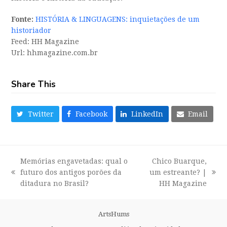
Fonte:
HISTÓRIA & LINGUAGENS: inquietações de um
historiador
Feed: HH Magazine
Url: hhmagazine.com.br
Share This
Twitter
Facebook
LinkedIn
Email
Memórias engavetadas: qual o
Chico Buarque,
futuro dos antigos porões da
um estreante? |
previous
next
ditadura no Brasil?
HH Magazine
post:
post:
ArtsHums