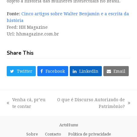
objeto a História das mulheres intelectuais no Brasil.
Fonte:
Cinco artigos sobre Walter Benjamin e a escrita da
história
Feed: HH Magazine
Url: hhmagazine.com.br
Share This
Twitter
Facebook
LinkedIn
Email
Venha cá, pr’eu
O que é Discurso Autorizado de
previous
next
te contar
Patrimônio?
post:
post:
ArtsHums
Sobre
Contacto
Política de privacidade