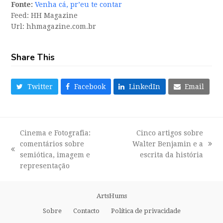
Fonte:
Venha cá, pr’eu te contar
Feed: HH Magazine
Url: hhmagazine.com.br
Share This
Twitter
Facebook
LinkedIn
Email
Cinema e Fotografia:
Cinco artigos sobre
comentários sobre
Walter Benjamin e a
next
previous
semiótica, imagem e
escrita da história
post:
post:
representação
ArtsHums
Sobre
Contacto
Política de privacidade