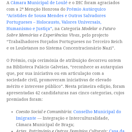
A
Câmara Municipal de Loulé
e o IHC foram agraciados
com a 2ª Menção Honrosa do
Prémio Autárquico
“Aristides de Sousa Mendes e Outros Salvadores
Portugueses – Holocausto, Valores Universais,
Humanismo e Justiça”
, na Categoria
Modelar o Futuro
Sobre Memórias e Experiências Vivas
, pelo projecto
“Trabalhadores Forçados Portugueses no Terceiro Reich
e os Louletanos no Sistema Concentracionário Nazi”.
O Prémio, cuja cerimónia de atribuição decorreu ontem
na Biblioteca Palácio Galveias, “reconhece as autarquias
que, por sua iniciativa ou em articulação com a
sociedade civil, promoveram iniciativas de elevado
mérito e interesse público”. Nesta primeira edição, foram
apresentadas 42 candidaturas nas cinco categorias, cujos
premiados foram:
Coesão Social e Comunitária
:
Conselho Municipal do
Imigrante
— Integração e Interculturalidade,
Câmara Municipal de Braga;
Artes, Património e Outros Domínios Culturais
:
Casa da